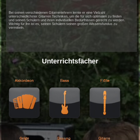
aktiv. Derzeit ist Michael Wiechert der Kontrabassist und Gitarrist der Ak
Poprockband „Angel ́s share“. Weiter machte er sich einen Namen als
Gitarrist und Songwriter des Gewinnersongs (Trollinger-Rock) der Band
„Schwabenrocker“ beim Trollinger-Contest 2014 der
Weingärtnergenossenschaften Württemberg.
Als passionierter Gitarrist und Sound-Tüfftler lebt er sein Talent, die Lieb
Musik und seinen Spaß nicht nur live auf der Bühne sondern auch beim
Unterrichten seiner Gitarrenschüler aus. Dies verschafft ihm seien Ruf a
exzellenten Musiker und Lehrer.
Bei seinen verschiedenen Gitarrenlehrern lernte er eine Vielzahl
unterschiedlichster Gitarren Techniken, um die für sich optimalen zu find
und seinen Schülern und ihren individuellen Bedürfnissen gerecht zu wer
Wichtig für ihn ist es, seinen Schülern seinen großen Wissensfundus zu
vermitteln.
Unterrichtsfächer