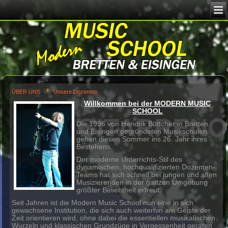
Image 02
ÜBER UNS
Unsere Dozenten
Willkommen bei der MODERN 
SCHOOL
Die 1996 von Hendrik Böttcher in Br
und Eisingen gegründeten Musiksch
gehen diesen Sommer ins 26. Jahr i
Bestehens.
MMStudio
Der moderne Unterrichts-Stil des
dynamischen, hochqualifizierten Do
Teams hat sich schnell bei jungen u
Musizierenden in der ganzen Umge
größter Beliebtheit erfreut.