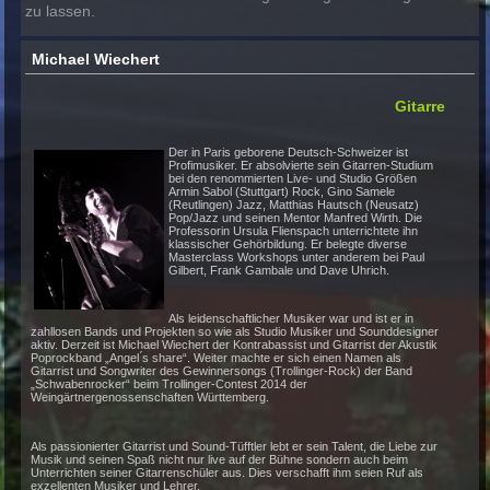
Seit Jahren ist die Modern Music School nun eine in sich
gewachsene Institution, die sich auch weiterhin am Geis
Zeit orientieren wird, ohne dabei die essentiellen musika
Wurzeln und klassischen Grundzüge in Vergessenheit g
zu lassen.
Michael Wiechert
Git
Der in Paris geborene Deutsch-Schweizer ist
Profimusiker. Er absolvierte sein Gitarren-Stu
bei den renommierten Live- und Studio Größe
Armin Sabol (Stuttgart) Rock, Gino Samele
(Reutlingen) Jazz, Matthias Hautsch (Neusatz
Pop/Jazz und seinen Mentor Manfred Wirth. Di
Professorin Ursula Flienspach unterrichtete ih
klassischer Gehörbildung. Er belegte diverse
Masterclass Workshops unter anderem bei Pa
Gilbert, Frank Gambale und Dave Uhrich.
Als leidenschaftlicher Musiker war und ist er in
zahllosen Bands und Projekten so wie als Studio Musiker und Sounddesi